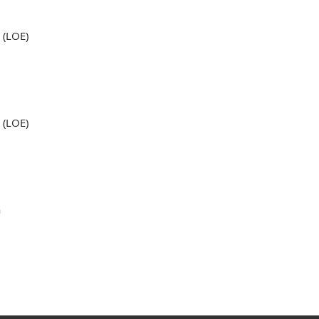
 (LOE)
 (LOE)
a