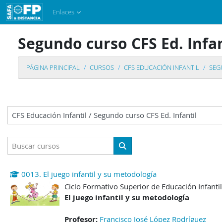
Salta al contenido principal
Enlaces
Segundo curso CFS Ed. Infan
PÁGINA PRINCIPAL
CURSOS
CFS EDUCACIÓN INFANTIL
SEG
Categorías
Buscar cursos
Buscar cursos
0013. El juego infantil y su metodología
Ciclo Formativo Superior de Educación Infantil
El juego infantil y su metodología
Profesor:
Francisco José López Rodríguez