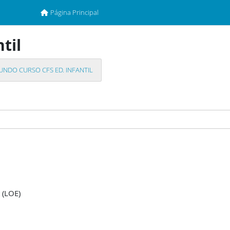
Página Principal
Página Principal
til
UNDO CURSO CFS ED. INFANTIL
 (LOE)