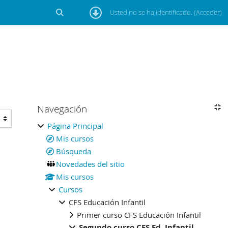
Usted no se ha identificado. (
Acceder
)
Selector de búsqueda de entrada
Bloques
Navegación
Salta Navegación
Página Principal
Mis cursos
Búsqueda
Novedades del sitio
Mis cursos
Cursos
CFS Educación Infantil
Primer curso CFS Educación Infantil
Segundo curso CFS Ed. Infantil