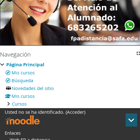
Navegación
Salta Navegación
Página Principal
Mis cursos
Búsqueda
Novedades del sitio
Mis cursos
Cursos
Usted no se ha identificado. (
Acceder
)
Enlaces
Web FP a distancia