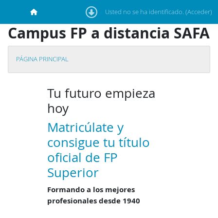
Salta al contenido principal
Usted no se ha identificado. (
Acceder
)
Página Principal
Campus FP a distancia SAFA
PÁGINA PRINCIPAL
Bloques
Tu futuro empieza
hoy
Matricúlate y
consigue tu título
oficial de FP
Superior
Formando a los mejores
profesionales desde 1940