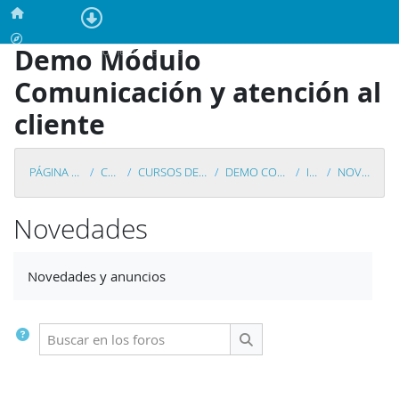
Salta al contenido principal
Página Principal
Calendario
Demo Módulo
En este momento está usando el acceso para invitados (
Acceder
)
Comunicación y atención al
cliente
PÁGINA PRINCIPAL
CURSOS
CURSOS DEMOSTRACIÓN
DEMO COMUNICACIÓN
INICIO
NOVEDADES
Novedades
Requisitos de finalización
Novedades y anuncios
Buscar en los foros
Buscar en los foros