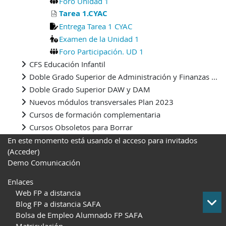
Foro Unidad 1
Tarea 1.CYAC
Entrega Tarea 1 CYAC
Examen de la Unidad 1
Foro Participación. UD 1
CFS Educación Infantil
Doble Grado Superior de Administración y Finanzas ...
Doble Grado Superior DAW y DAM
Nuevos módulos transversales Plan 2023
Cursos de formación complementaria
Cursos Obsoletos para Borrar
En este momento está usando el acceso para invitados
(
Acceder
)
Demo Comunicación
Enlaces
Web FP a distancia
Blog FP a distancia SAFA
Bolsa de Empleo Alumnado FP SAFA