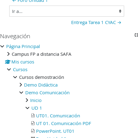
Ir a...
Entrega Tarea 1 CYAC →
Bloques
Navegación
Salta Navegación
Página Principal
Campus FP a distancia SAFA
Mis cursos
Cursos
Cursos demostración
Demo Didáctica
Demo Comunicación
Inicio
UD 1
UT01. Comunicación
UT 01. Comunicación PDF
PowerPoint. UT01