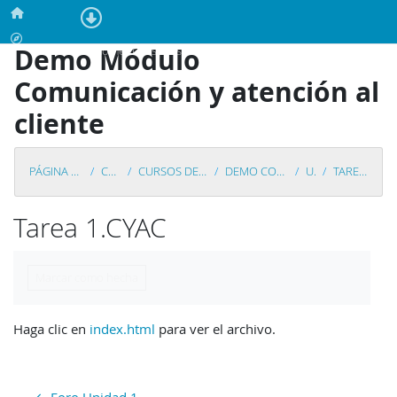
Salta al contenido principal
Página Principal
Calendario
Demo Módulo
En este momento está usando el acceso para invitados (
Acceder
)
Comunicación y atención al
cliente
PÁGINA PRINCIPAL
CURSOS
CURSOS DEMOSTRACIÓN
DEMO COMUNICACIÓN
UD 1
TAREA 1.CYAC
Tarea 1.CYAC
Requisitos de finalización
Marcar como hecha
Haga clic en
index.html
para ver el archivo.
← Foro Unidad 1