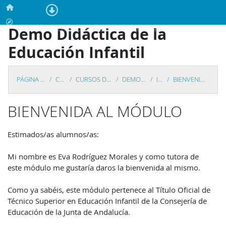
Salta al contenido principal
Página Principal
Calendario
Demo Didáctica de la
En este momento está usando el acceso para invitados (
Acceder
)
Educación Infantil
PÁGINA PRINCIPAL
CURSOS
CURSOS DEMOSTRACIÓN
DEMO DIDÁCTICA
INICIO
BIENVENIDA AL MÓDULO
BIENVENIDA AL MÓDULO
Requisitos de finalización
Estimados/as alumnos/as:
Mi nombre es Eva Rodríguez Morales y como tutora de
este módulo me gustaría daros la bienvenida al mismo.
Como ya sabéis, este módulo pertenece al Título Oficial de
Técnico Superior en Educación Infantil de la Consejería de
Educación de la Junta de Andalucía.