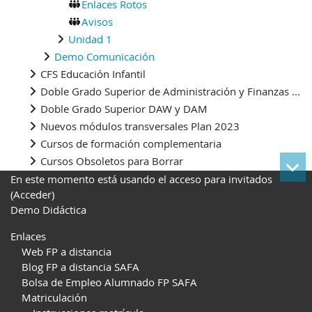
Enlaces Rotos
Avisos
Unidad 1
Demo Comunicación
CFS Educación Infantil
Doble Grado Superior de Administración y Finanzas ...
Doble Grado Superior DAW y DAM
Nuevos módulos transversales Plan 2023
Cursos de formación complementaria
Cursos Obsoletos para Borrar
En este momento está usando el acceso para invitados
(
Acceder
)
Demo Didáctica
Enlaces
Web FP a distancia
Blog FP a distancia SAFA
Bolsa de Empleo Alumnado FP SAFA
Matriculación