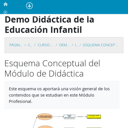
Salta al contenido principal
Página Principal
Calendario
Demo Didáctica de la
En este momento está usando el acceso para invitados (
Acceder
)
Educación Infantil
PÁGINA PRINCIPAL
CURSOS
CURSOS DEMOSTRACIÓN
DEMO DIDÁCTICA
INICIO
ESQUEMA CONCEPTUAL DEL MÓDULO DE DIDÁCTICA
Esquema Conceptual del
Módulo de Didáctica
Requisitos de finalización
Este esquema os aportará una visión general de los
contenidos que se estudian en este Módulo
Profesional.