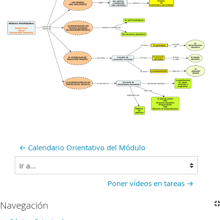
← Calendario Orientativo del Módulo
Ir a...
Poner vídeos en tareas →
Bloques
Navegación
Salta Navegación